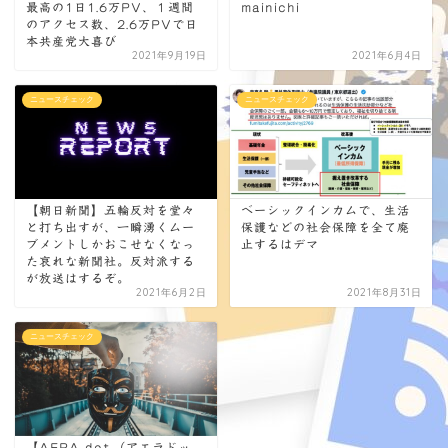
最高の1日1.6万PV、１週間
mainichi
のアクセス数、2.6万PVで日
本共産党大喜び
2021年9月19日
2021年6月4日
ニュースチェック
ニュースチェック
【朝日新聞】五輪反対を堂々
ベーシックインカムで、生活
と打ち出すが、一瞬湧くムー
保護などの社会保障を全て廃
ブメントしかおこせなくなっ
止するはデマ
た哀れな新聞社。反対派する
が放送はするぞ。
2021年6月2日
2021年8月31日
ニュースチェック
【AERA dot.（アエラドッ