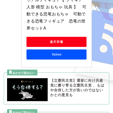
人形 模型 おもちゃ 玩具 】　可
動できる恐竜おもちゃ　可動で
きる恐竜フィギュア　恐竜の世
界セットA
楽天市場
Yahoo
【立憲民主党】選挙に向け共産
党に擦り寄る立憲民主党 、もは
や合併した方が良いのではない
かとの意見も