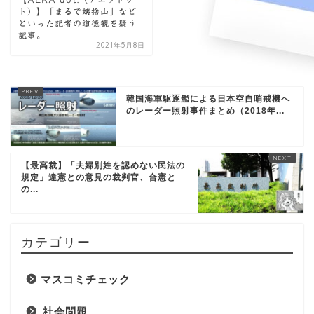
ト）】「まるで姨捨山」など
といった記者の道徳観を疑う
記事。
2021年5月8日
韓国海軍駆逐艦による日本空自哨戒機へ
のレーダー照射事件まとめ（2018年...
【最高裁】「夫婦別姓を認めない民法の
規定」違憲との意見の裁判官、合憲と
の...
カテゴリー
マスコミチェック
社会問題