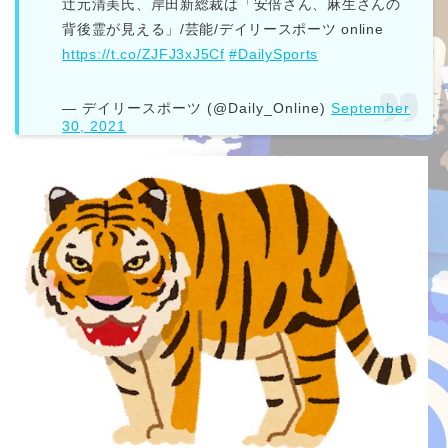
辻元清美氏、岸田新総裁は「安倍さん、麻生さんの
背後霊が見える」/芸能/デイリースポーツ online
https://t.co/ZJFJ3xJ5Cf
#DailySports
— デイリースポーツ (@Daily_Online)
September
30, 2021