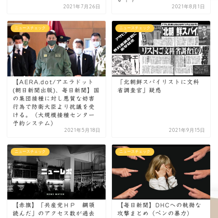
2021年7月26日
2021年8月1日
ニュースチェック
ニュースチェック
【AERA.dot/アエラドット
「北朝鮮スパイリストに文科
(朝日新聞出版)、毎日新聞】国
省調査官」疑惑
の集団接種に対し悪質な妨害
行為で防衛大臣より抗議を受
ける。（大規模接種センター
予約システム）
2021年5月18日
2021年9月15日
ニュースチェック
ニュースチェック
【赤旗】「共産党ＨＰ 綱領
【毎日新聞】DHCへの執拗な
読んだ」のアクセス数が過去
攻撃まとめ（ペンの暴力）