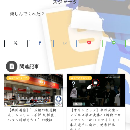
スジャータ
楽しんでくれた？
関連記事
ニュースチェック
ニュースチェック
【共同通信】”五輪の報道拠
【オリンピック】卓球女性シ
点、ムスリムに不評 礼拝室、
ングルス準々決勝/日韓戦でカ
ハラル料理もなく”の検証
メラクルーがLEDライトを日
本人選手に向け、妨害行為
か！？