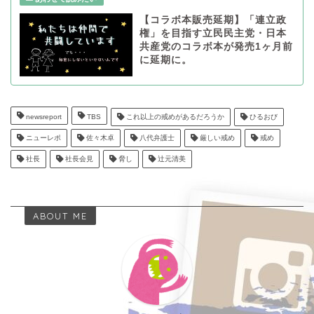
【コラボ本販売延期】「連立政
権」を目指す立民民主党・日本
共産党のコラボ本が発売1ヶ月前
に延期に。
newsreport
TBS
これ以上の戒めがあるだろうか
ひるおび
ニューレポ
佐々木卓
八代弁護士
厳しい戒め
戒め
社長
社長会見
脅し
辻元清美
ABOUT ME