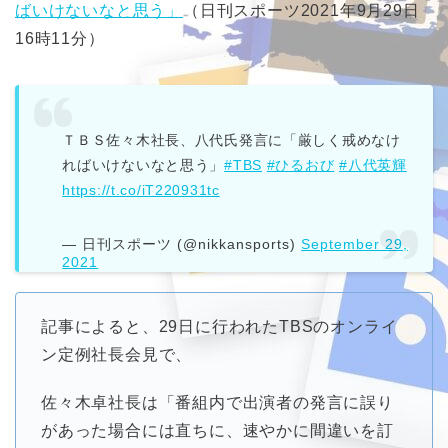
ばいけないなと思う」
（日刊スポーツ2021年9月29日
16時11分）
ＴＢＳ佐々木社長、八代氏発言に「厳しく戒めなけ
ればいけないなと思う」
#TBS
#ひるおび
#八代英輝
https://t.co/iT220931tc
— 日刊スポーツ (@nikkansports)
September 29,
2021
記事によると、29日に行われたTBSのオンライ
ン定例社長会見で、
佐々木卓社長は「番組内で出演者の発言に誤り
があった場合には直ちに、速やかに間違いを訂