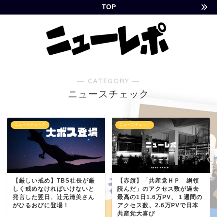
TOP
― CATEGORY ―
ニュースチェック
ニュースチェック
ニュースチェック
【厳しい戒め】TBS社長が厳
【赤旗】「共産党ＨＰ 綱領
しく戒めなければいけないと
読んだ」のアクセス数が過去
発言した翌日、辻元清美さん
最高の1日1.6万PV、１週間の
がひるおびに登場！
アクセス数、2.6万PVで日本
共産党大喜び