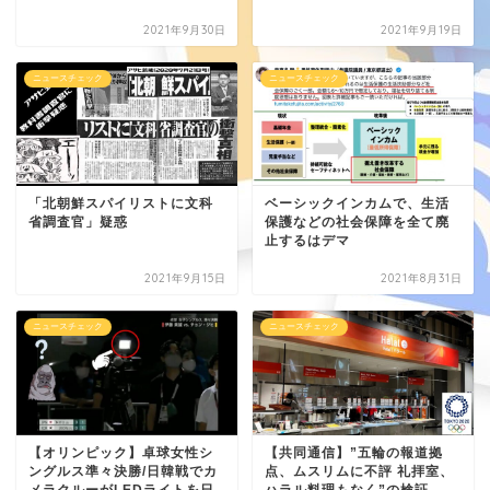
2021年9月30日
2021年9月19日
ニュースチェック
ニュースチェック
「北朝鮮スパイリストに文科
ベーシックインカムで、生活
省調査官」疑惑
保護などの社会保障を全て廃
止するはデマ
2021年9月15日
2021年8月31日
ニュースチェック
ニュースチェック
【オリンピック】卓球女性シ
【共同通信】”五輪の報道拠
ングルス準々決勝/日韓戦でカ
点、ムスリムに不評 礼拝室、