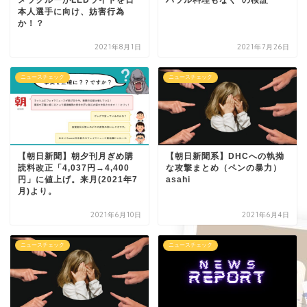
メラクルーがLEDライトを日
ハラル料理もなく”の検証
本人選手に向け、妨害行為
か！？
2021年8月1日
2021年7月26日
ニュースチェック
ニュースチェック
【朝日新聞】朝夕刊月ぎめ購
【朝日新聞系】DHCへの執拗
読料改正「4,037円→4,400
な攻撃まとめ（ペンの暴力）
円」に値上げ。来月(2021年7
asahi
月)より。
2021年6月10日
2021年6月4日
ニュースチェック
ニュースチェック