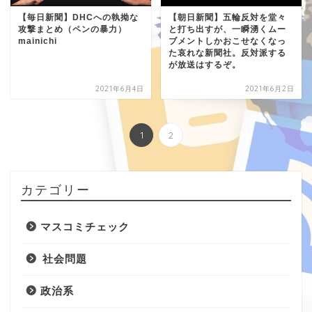
【毎日新聞】DHCへの執拗な
【朝日新聞】五輪反対を堂々
攻撃まとめ（ペンの暴力）
と打ち出すが、一瞬湧くムー
mainichi
ブメントしかおこせなくなっ
た哀れな新聞社。反対派する
が放送はするぞ。
2021年6月4日
2021年6月2日
1
2
カテゴリー
マスコミチェック
社会問題
政治系