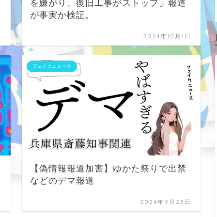
を嫌がり、復旧工事がストップ」報道
が事実か検証。
日
2024年10月1日
フェイクニュース
【偽情報報道加害】ゆかた祭りで出禁
などのデマ報道
日
2024年9月23日