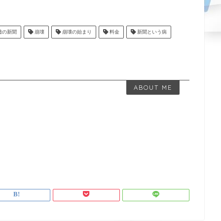
嘘の新聞
崩壊
崩壊の始まり
料金
新聞という病
ABOUT ME