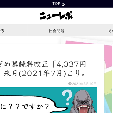
TOP
治系
社会問題
そ
め購読料改正「4,037円
。来月(2021年7月)より。
2021年6月10日