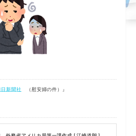
朝日新聞社
（慰安婦の件）』
　外務省アメリカ局第一課作成 [ 江崎道朗 ]