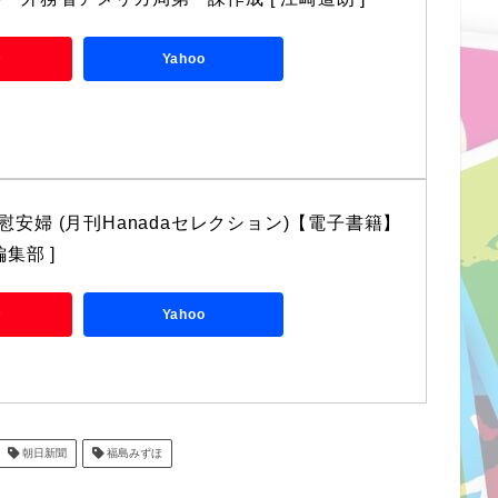
場
Yahoo
慰安婦 (月刊Hanadaセレクション)【電子書籍】
編集部 ]
場
Yahoo
朝日新聞
福島みずほ