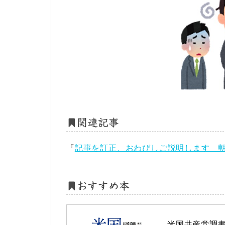
関連記事
『
記事を訂正、おわびしご説明します 
おすすめ本
米国共産党調書