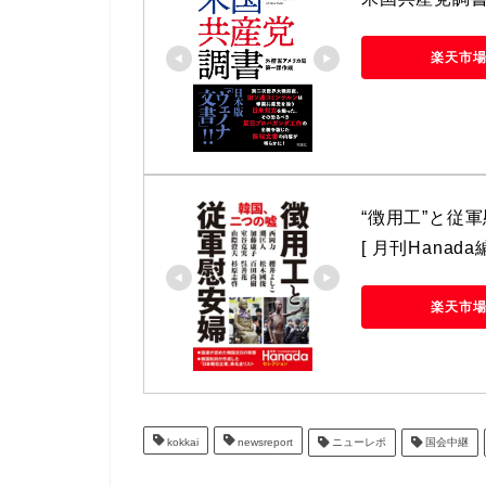
楽天市
“徴用工”と従軍
[ 月刊Hanada
楽天市
kokkai
newsreport
ニューレポ
国会中継