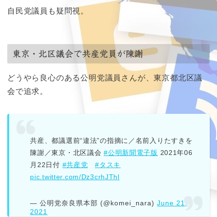
自民党議員も疑問視。
東京・北区議会で共産党員が陳謝
どうやら良心のある公明党議員さんが、東京都北区議
会で追求。
共産、都議選前“違法”の指摘に／名前入りたすきを
陳謝／東京・北区議会
#公明新聞電子版
2021年06
月22日付
#共産党
#タスキ
pic.twitter.com/Dz3crhJThl
— 公明党奈良県本部 (@komei_nara)
June 21,
2021