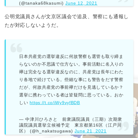
(@tanaka68kasumi)
June 12, 2021
公明党議員さんが文京区議会で追及、警察にも通報し
たが対応しないようだ。
日本共産党の選挙違反に何故警察も選管も取り締ま
らないのか不思議で仕方ない。事前活動に名入りの
襷は完全なる選挙違反なのに、共産党は長年にわた
り各地で続けている。些細な事にも警告をだす警察
だが、何故共産党の事前襷だけを見逃しているか？
選挙に携わっている者は皆疑問に思っている。おか
しい
https://t.co/iWy9vyfBDB
— 中津川ひろさと 前衆議院議員（三期）次期衆
議院議員選挙立候補予定 東京都第16区（江戸川
区） (@h_nakatsugawa)
June 21, 2021