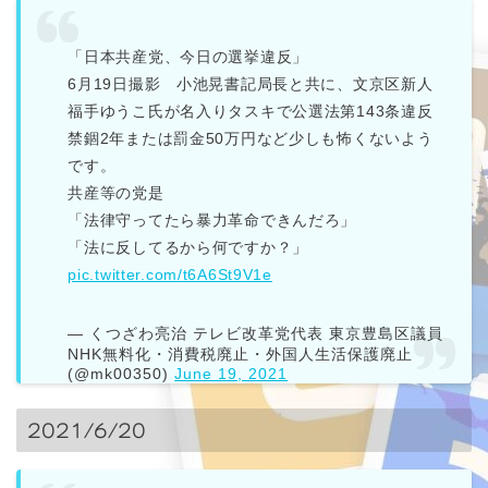
「日本共産党、今日の選挙違反」
6月19日撮影 小池晃書記局長と共に、文京区新人
福手ゆうこ氏が名入りタスキで公選法第143条違反
禁錮2年または罰金50万円など少しも怖くないよう
です。
共産等の党是
「法律守ってたら暴力革命できんだろ」
「法に反してるから何ですか？」
pic.twitter.com/t6A6St9V1e
— くつざわ亮治 テレビ改革党代表 東京豊島区議員
NHK無料化・消費税廃止・外国人生活保護廃止
(@mk00350)
June 19, 2021
2021/6/20