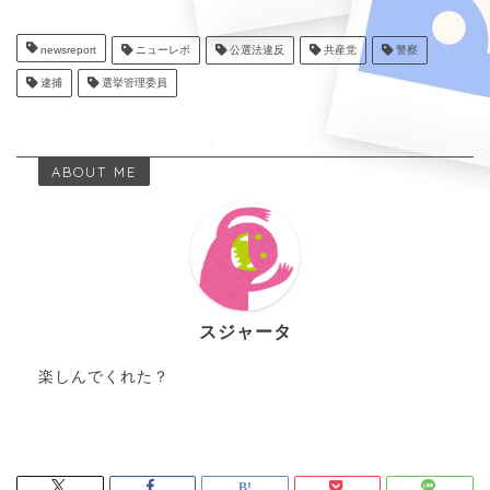
newsreport
ニューレポ
公選法違反
共産党
警察
逮捕
選挙管理委員
ABOUT ME
スジャータ
楽しんでくれた？