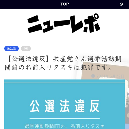
TOP
政治系
PR
【公選法違反】共産党さん選挙活動期
間前の名前入りタスキは犯罪です。
2021年6月22日