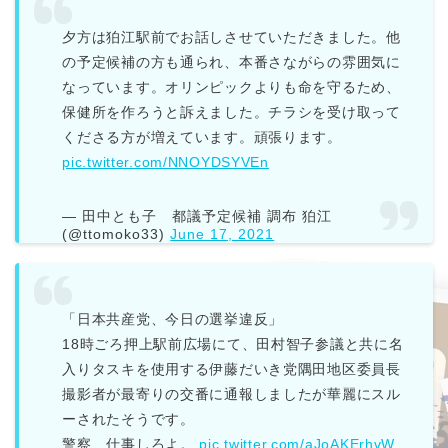
夕方は狛江駅前でお話しさせていただきました。他
の予定候補の方も通られ、本番さながらの雰囲気に
なっています。オリンピックよりも命を守るため、
保健所を作ろうと訴えました。チラシを受け取って
くださる方が増えています。頑張ります。
pic.twitter.com/NNOYDSYVEn
— 田中とも子 都議予定候補 調布 狛江
(@ttomoko33)
June 17, 2021
「日本共産党、今日の選挙違反」
18時ごろ押上駅前広場にて、田村智子参議と共に名
入りタスキを使用する伊藤だいき党隅田地区委員長
撮影者が最寄りの交番に通報しましたが華麗にスル
ーされたそうです。
警察、仕事しろよ。
pic.twitter.com/aJoAKErhvW