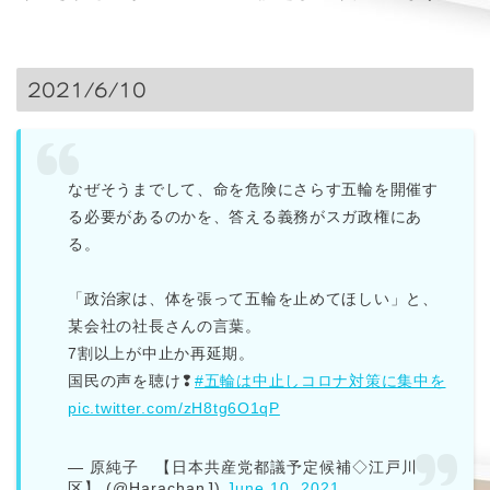
2021/6/10
なぜそうまでして、命を危険にさらす五輪を開催す
る必要があるのかを、答える義務がスガ政権にあ
る。
「政治家は、体を張って五輪を止めてほしい」と、
某会社の社長さんの言葉。
7割以上が中止か再延期。
国民の声を聴け❢
#五輪は中止しコロナ対策に集中を
pic.twitter.com/zH8tg6O1qP
— 原純子 【日本共産党都議予定候補◇江戸川
区】 (@HarachanJ)
June 10, 2021