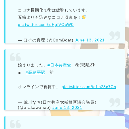
コロナ長期化で街は疲弊しています。
五輪よりも迅速なコロナ収束を！
pic.twitter.com/juFgIVOoW0
— ほその真理 (@ComBoat)
June 13, 2021
始まりました。
#日本共産党
街頭演説🎙
in
#高島平駅
前
オンラインで視聴中。
pic.twitter.com/fdLb28c7Cn
— 荒川なお(日本共産党板橋区議会議員）
(@arakawanao)
June 13, 2021