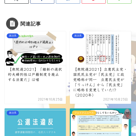
関連記事
政治系
政治系
【衆院選2021】「維新の選択
【衆院選2021】立憲民主党・
的夫婦別性は戸籍制度を廃止
国民民主党が「民主党」と政
する法案だ」は嘘
党略称が同一 立憲民主党が
「りっけん」から「民主党」
に略称を変更していた!?
（2020年）
2021年10月25日
2021年10月23日
政治系
フェイクニュース