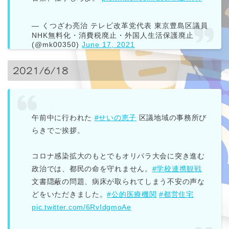
— くつざわ亮治 テレビ改革党代表 東京豊島区議員
NHK無料化・消費税廃止・外国人生活保護廃止
(@mk00350)
June 17, 2021
2021/6/18
午前中に行われた
#せいの恵子
区議地域の事務所び
らきでご挨拶。
コロナ感染拡大のもとでもオリパラ大会に突き進む
政治では、都民の命を守れません。
#学校連携観戦
文書隠蔽の問題、病床が取られてしまう不安の声な
どをいただきました。
#公的医療機関
#都営住宅
pic.twitter.com/6RvIdgmoAe