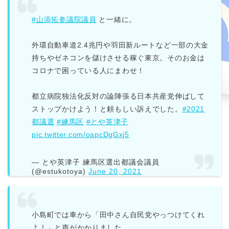
#山添拓参議院議員
と一緒に。
外環自動車道2.4兆円や羽田新ルートなど一部の大金
持ちやゼネコンを儲けさせる稼ぐ東京。そのお金は
コロナで困っている人にまわせ！
都立病院独法化反対の論陣張る日本共産党伸ばして
ストップかけよう！と頼もしい訴えでした。
#2021
都議選
#練馬区
#とや英津子
pic.twitter.com/oapcDgGxj5
— とや英津子 練馬区選出都議会議員
(@estukotoya)
June 20, 2021
小島町では車から「田中さん自民党やっつけてくれ
よ！」と声がかかりました。