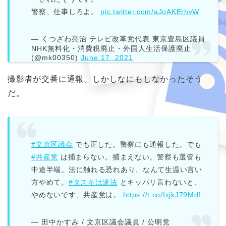
警察、仕事しろよ。
pic.twitter.com/aJoAKErhvW
— くつざわ亮治 テレビ改革党代表 東京豊島区議員
NHK無料化・消費税廃止・外国人生活保護廃止
(@mk00350)
June 17, 2021
撮影者が交番に通報。しかしなにもしなかったそう
だ。
#文京区議会
でも正した。警察にも通報した。でも
#共産党
は捕まらない。捕まえない。警察も選管も
中途半端。法に触れる恐れあり、なんて生温い言い
方やめて。
#タスキは違法
とキッパリ言わないと、
やめないです、共産党は。
https://t.co/IxjkJ79Mdf
— 田中かすみ / 文京区議会議員 / 公明党