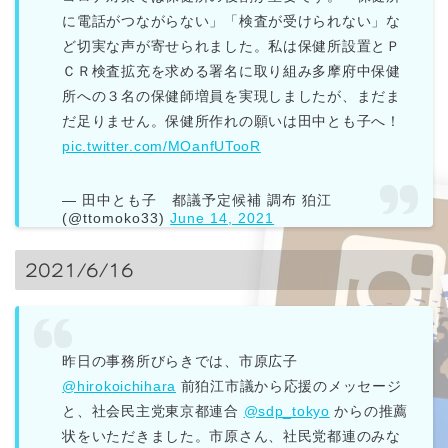
に電話がつながらない」「検査が受けられない」な
ど切実な声が寄せられました。私は保健所設置とＰ
ＣＲ検査拡充を求める署名に取り組み多摩府中保健
所への３名の保健師増員を実現しましたが、まだま
だ足りません。保健所作れの願いは田中とも子へ！
pic.twitter.com/MOanfUTooR
— 田中とも子 都議予定候補 調布 狛江
(@ttomoko33)
June 14, 2021
2021/6/16
昨日の事務所びらきでは、市原広子
@hirokoichihara
前狛江市議から応援のメッセージ
と、社会民主党東京都連合
@sdp_tokyo
からの推薦
状をいただきました。市原さん、社民党都連のみな