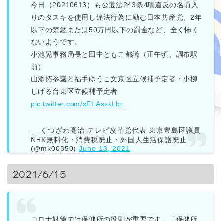
今日（20210613）も公選法243条4項違反の名前入
りのタスキを使用し違法行為に励む日本共産党、2年
以下の禁錮または50万円以下の罰金など、全く怖く
ないようです。
小池晃事務局長と田中ともこ都議（正午頃、調布駅
前）
山添拓参議と福手ゆうこ文京区立候補予定者・小柳
しげる台東区立候補予定者
pic.twitter.com/sFLAsskLbr
— くつざわ亮治 テレビ改革党代表 東京豊島区議員
NHK無料化・消費税廃止・外国人生活保護廃止
(@mk00350)
June 13, 2021
2021/6/15
コロナ対策では保健所の役割が重要です。「保健所