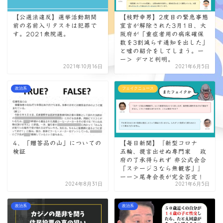
【公選法違反】選挙活動期間
【枝野幸男】2度目の緊急事態
前の名前入りタスキは犯罪で
宣言が解除された3月1日、大
す。2021衆院選。
阪府が「重症者用の病床確保
数を3割減らす通知を出した」
と嘘の紹介をしてしまう。ー
ー＞ デマと判明。
2021年10月16日
2021年6月5日
政治系
フェイクニュース
4、「贈答品の山」についての
【毎日新聞】『新型コロナ
検証
五輪、提言出せぬ専門家 政
府の了承得られず 非公式会合
「ステージ３なら無観客」』
ーー＞尾身会長が完全否定！
2024年8月31日
2021年6月5日
政治系
政治系