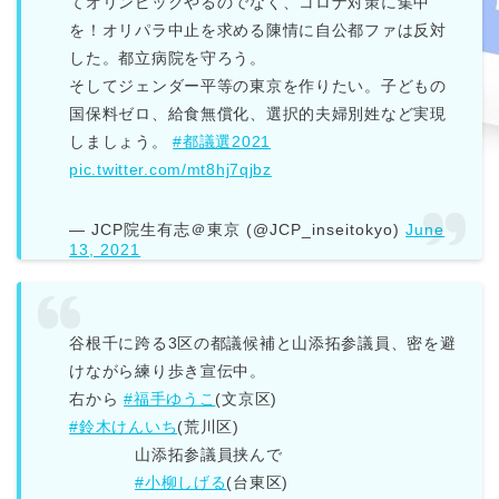
てオリンピックやるのでなく、コロナ対策に集中
を！オリパラ中止を求める陳情に自公都ファは反対
した。都立病院を守ろう。
そしてジェンダー平等の東京を作りたい。子どもの
国保料ゼロ、給食無償化、選択的夫婦別姓など実現
しましょう。
#都議選2021
pic.twitter.com/mt8hj7qjbz
— JCP院生有志＠東京 (@JCP_inseitokyo)
June
13, 2021
谷根千に跨る3区の都議候補と山添拓参議員、密を避
けながら練り歩き宣伝中。
右から
#福手ゆうこ
(文京区)
#鈴木けんいち
(荒川区)
山添拓参議員挟んで
#小柳しげる
(台東区)