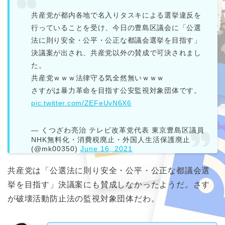
共産党が都内各地で名入りタスキによる選挙違反を
行っていることを受け、今日の豊島区議会に「公選
法に則り安全・公平・公正な都議会選挙を目指す」
決議案が出され、共産党以外の賛成で可決されまし
た。
共産党ｗｗｗ法律守る気全然無いｗｗｗ
さすがは暴力革命を目指す公安監視対象団体です。
pic.twitter.com/ZEFeUvN6X6
— くつざわ亮治 テレビ改革党代表 東京豊島区議員
NHK無料化・消費税廃止・外国人生活保護廃止
(@mk00350)
June 16, 2021
共産党は「公選法に則り安全・公平・公正な都議会選
挙を目指す」決議案にも賛成しなかったようだ。さす
が破壊活動防止法の監視対象団体だわ。