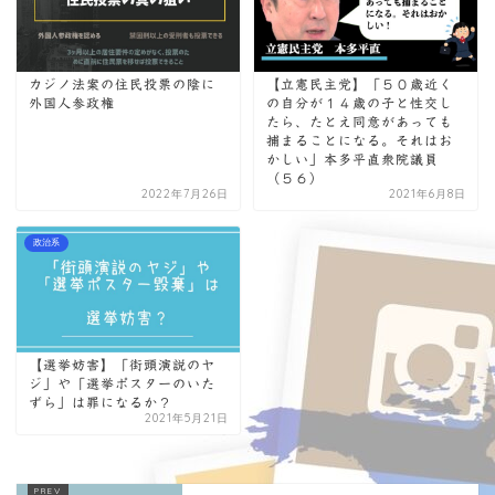
カジノ法案の住民投票の陰に
【立憲民主党】「５０歳近く
外国人参政権
の自分が１４歳の子と性交し
たら、たとえ同意があっても
捕まることになる。それはお
かしい」本多平直衆院議員
（５６）
2022年7月26日
2021年6月8日
政治系
【選挙妨害】「街頭演説のヤ
ジ」や「選挙ポスターのいた
ずら」は罪になるか？
2021年5月21日