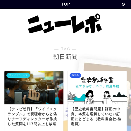
TOP
― TAG ―
朝日新聞
フェイクニュース
政治系
【テレビ朝日】「ワイドスク
【歴史教科書問題】訂正の中
ランブル」で視聴者からと偽
身、本質を理解していない訂
りチーフディレクターが作成
正にとどまる（教科書会社/検
した質問を117問以上も放送
定員)