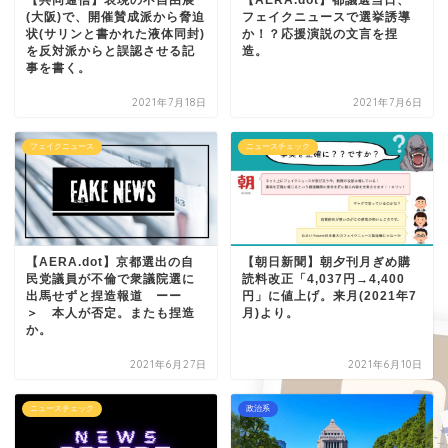
【共同通信】表現の不自由展
【AERA.dot】都議選当日、
(大阪)で、開催賛成派から脅迫
フェイクニュースで選挙誘導
状(サリンと書かれた液体同封)
か！？応援演説の文言を捏
を反対派からと誤認させる記
造。
事を書く。
2021年7月18日
2021年7月6日
フェイクニュース
ニュースチェック
【AERA.dot】京都選出の自
【朝日新聞】朝夕刊月ぎめ購
民党議員が不倫で衆議院選に
読料改正「4,037円→4,400
出馬せずと捏造報道 ーー
円」に値上げ。来月(2021年7
＞ 本人が否定。またも捏造
月)より。
か。
2021年6月27日
2021年6月10日
ニュースチェック
政治系