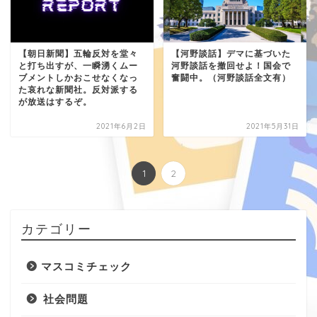
【朝日新聞】五輪反対を堂々
【河野談話】デマに基づいた
と打ち出すが、一瞬湧くムー
河野談話を撤回せよ！国会で
ブメントしかおこせなくなっ
奮闘中。（河野談話全文有）
た哀れな新聞社。反対派する
が放送はするぞ。
2021年6月2日
2021年5月31日
1
2
カテゴリー
マスコミチェック
社会問題