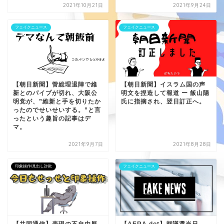
2021年10月21日
2021年9月24日
フェイクニュース
フェイクニュース
【朝日新聞】菅総理退陣で維
【朝日新聞】イスラム国の声
新とのパイプが切れ、大阪公
明文を捏造して報道 ー 飯山陽
明党が、”維新と手を切りたか
氏に指摘され、翌日訂正へ。
ったのでせいせいする。”と言
ったという趣旨の記事はデ
マ。
2021年9月7日
2021年8月28日
印象操作/見出し詐欺
フェイクニュース