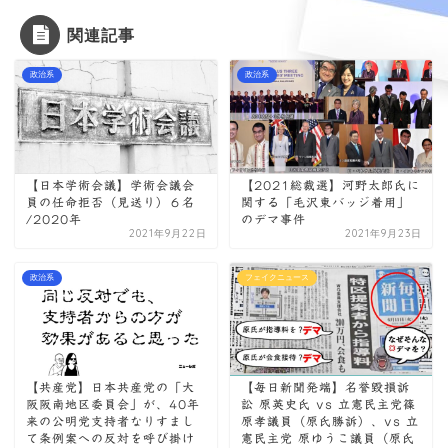
関連記事
政治系
政治系
【日本学術会議】学術会議会
【2021総裁選】河野太郎氏に
員の任命拒否（見送り）６名
関する「毛沢東バッジ着用」
/2020年
のデマ事件
2021年9月22日
2021年9月23日
政治系
フェイクニュース
【共産党】日本共産党の「大
【毎日新聞発端】名誉毀損訴
阪阪南地区委員会」が、40年
訟 原英史氏 vs 立憲民主党篠
来の公明党支持者なりすまし
原孝議員（原氏勝訴）、vs 立
て条例案への反対を呼び掛け
憲民主党 原ゆうこ議員（原氏