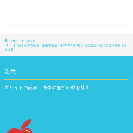
HOME
政治系
【大阪】摂津市議選、阪南市議選（令和3年9月19日）大阪維新の会の公認候補者は全
員当選。
注意
当サイトの記事・画像の無断転載を禁止。