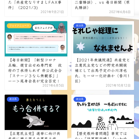
た『共産党なりすましFAX事
二審勝訴）、vs 毎日新聞（原
件』（2021/3)
氏勝訴）
2021年9月21日
2021年6月6日
フェイクニュース
政治系
【毎日新聞】『新型コロナ
【2021年衆議院選】共産党と
五輪、提言出せぬ専門家 政
立憲民主党などの野党共闘候
府の了承得られず 非公式会合
補として出馬予定の小川淳也
「ステージ３なら無観客」』
氏、ヒーロー化計画か（香川1
ーー＞尾身会長が完全否定！
区）
2021年6月5日
2021年10月12日
政治系
政治系
【立憲民主党】選挙に向け共
【歴史教科書問題】事実では
産党に擦り寄る立憲民主党 、
ない「従軍慰安婦」「いわゆ