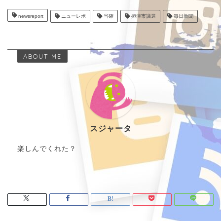
newsreport
ニューレポ
当確
摂津市議選
毎日新聞
ABOUT ME
スジャータ
楽しんでくれた？