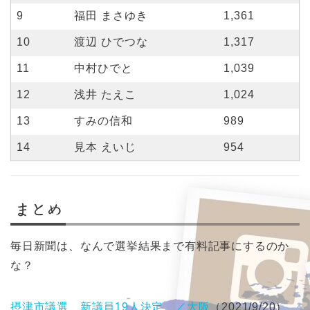
9
福田 まさゆき
1,361
10
渡辺 ひでつな
1,317
11
中村ひでと
1,039
12
浅井 たえこ
1,024
13
すみの信和
989
14
見本 えいじ
954
まとめ
毎日新聞は、なんで選挙結果まで有料記事にするのか
な？
摂津市議選 新議員19人決定 ／大阪
（2021/9/20）