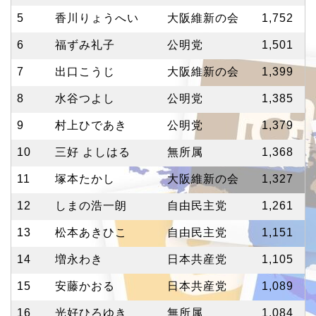
5
香川りょうへい
大阪維新の会
1,752
6
福ずみ礼子
公明党
1,501
7
出口こうじ
大阪維新の会
1,399
8
水谷つよし
公明党
1,385
9
村上ひであき
公明党
1,379
10
三好 よしはる
無所属
1,368
11
塚本たかし
大阪維新の会
1,327
12
しまの浩一朗
自由民主党
1,261
13
松本あきひこ
自由民主党
1,151
14
増永わき
日本共産党
1,105
15
安藤かおる
日本共産党
1,089
16
光好ひろゆき
無所属
1,084