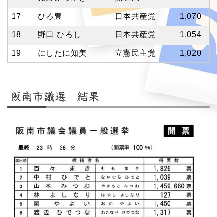
17
ひろ豊
日本共産党
1,070
18
野口 ひろし
日本共産党
1,054
19
にしたに知美
立憲民主党
1,020
阪南市議選 結果