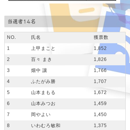
当選者14名
NO.
氏名
獲票数
1
上甲まこと
1,852
2
百々 まき
1,826
3
畑中 讓
1,766
4
ふたがみ勝
1,707
5
山本まもる
1,672
6
山本みつお
1,459
7
岡やよい
1,450
8
いわむろ敏和
1,375