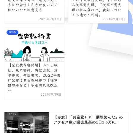
もはや合併した方が良いので
る従軍慰安婦」「従軍と慰安
はないかとの意見も
婦の組み合わせ」表記につい
て不適切と判断。
2021年9月17日
2021年5月21日
政治系
【歴史教科書問題】山川出版
社、東京書籍、実教出版、清
水書院、帝国書院、2022年度
に配布される教科書の「従軍
慰安婦など」不適切表現改正
へ
2021年9月9日
【赤旗】「共産党ＨＰ 綱領読んだ」の
アクセス数が過去最高の1日1.6万P...