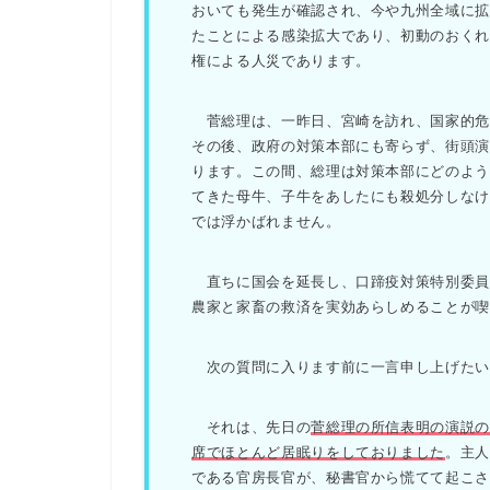
おいても発生が確認され、今や九州全域に
たことによる感染拡大であり、初動のおく
権による人災であります。
菅総理は、一昨日、宮崎を訪れ、国家的危
その後、政府の対策本部にも寄らず、街頭
ります。この間、総理は対策本部にどのよ
てきた母牛、子牛をあしたにも殺処分しな
では浮かばれません。
直ちに国会を延長し、口蹄疫対策特別委員
農家と家畜の救済を実効あらしめることが
次の質問に入ります前に一言申し上げたい
それは、先日の
菅総理の所信表明の演説
席でほとんど居眠りをしておりました
。主
である官房長官が、秘書官から慌てて起こ