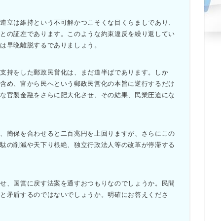
連立は維持という不可解かつこそくな目くらましであり、
ことの証左であります。このような約束違反を繰り返してい
は早晩離脱するでありましょう。
支持をした郵政民営化は、まだ道半ばであります。しか
を含め、官から民へという郵政民営化の本旨に逆行するだけ
大な官製金融をさらに肥大化させ、その結果、民業圧迫にな
、簡保を合わせると二百兆円を上回りますが、さらにこの
無駄の削減や天下り根絶、独立行政法人等の改革が停滞する
せ、国営に戻す法案を通すおつもりなのでしょうか。民間
と矛盾するのではないでしょうか。明確にお答えくださ