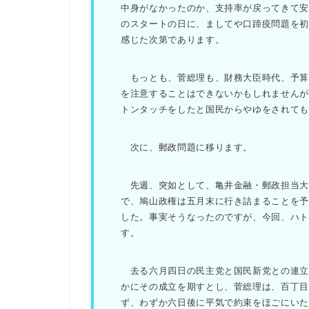
中身がなかったのか、支持率が戻ってきて
のスタートの日に、ましてや口蹄疫問題を
感じた次第であります。
もっとも、菅総理も、財務大臣時代、予算
を注意することはできないかもしれません
トンタッチをしたと国民からやゆをされて
次に、郵政問題に移ります。
先週、突如として、亀井金融・郵政担当大
で、鳩山政権は五月末に行き詰まることを
した。事実そうなったのですが、今回、ハ
す。
去る六月四日の民主党と国民新党との連立
かにその成立を期すとし、菅総理は、百丁目
ず、わずか六日後に平気で約束をほごにいた