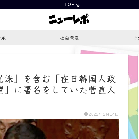
TOP
治系
社会問題
そ
光洙」を含む「在日韓国人政
望」に署名をしていた菅直人
2022年2月14日