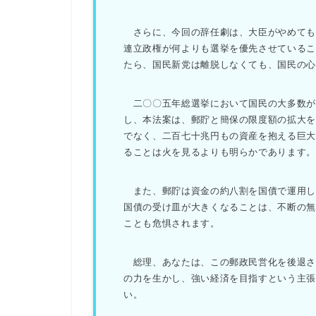
さらに、今回の辞任劇は、大臣がやめても
連立政権が何よりも選挙を優先させている
たら、国民新党は離脱しなくても、国民の心
二〇〇五年総選挙において国民の大多数が
し、本法案は、郵貯と簡保の限度額の拡大
でなく、二百七十兆円もの資産を抱える巨
ることは火を見るよりも明らかであります。
また、郵貯は資金の約八割を国債で運用し
国債の受け皿が大きくなることは、不断の
ことも危惧されます。
総理、あなたは、この郵政民営化を後退さ
の力を生かし、強い経済を目指すという主張
い。