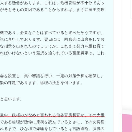
拡大する懸念があります。これは、危機管理が不十分であっ
れがそもそもの要因であることからすれば、まさに民主党政
機であり、必要なことはすべてやると述べたそうですが、
演説に直行しております。翌日には、同窓会に出席をしてお
うな指示を出されたのでしょうか。これまで努力を重ね育て
ければいけないという選択を迫られている畜産農家は、これ
会を設置し、集中審議を行い、一定の対策予算を確保し、
喫緊の課題であります。総理の決意を伺います。
と思います。
の最中、政権のかなめと言われる仙谷官房長官が、その大臣
人である総理が懸命に原稿を読んでいるときに、その女房役
されるまで、ひな壇で爆睡をしているとは言語道断。演説の