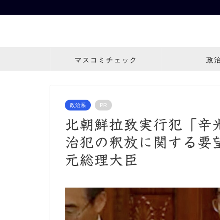
マスコミチェック
政
政治系
PR
北朝鮮拉致実行犯「辛
治犯の釈放に関する要
元総理大臣