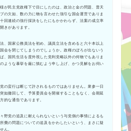
様が民主党政権下で目にしたのは、政治と金の問題、普天
ップの欠如、数の力に物を言わせた強引な国会運営でありま
い十回連続の強行採決をしたにもかかわらず、法案の成立率
な開きがあります。
法、国家公務員法を初め、議員立法を含めると六十本以上
、国会を閉じてしまうのでしょうか。政権のぼろが出ないう
れば、国民生活を度外視した党利党略以外の何物でもありま
このような暴挙を厳に慎むよう申し上げ、かつ見解をお伺い
党の蛮行は断じて許されるものではありません。衆参一日
を突如撤回して、予算委員会を開催することもなく、会期延
一方的な通告であります。
々野党の追及に耐えられないという与党側の事情によるも
務所費の問題についての追及をかわしたいという、まさに疑
ません。