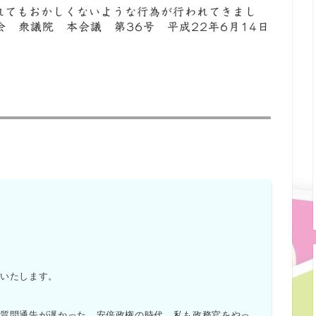
れてもおかしくないような行為が行われてきまし
会 衆議院 本会議 第36号 平成22年6月14日
）
をいたします。
質問通告が遅かった。
安倍政権の時代、私も政務官をやっ