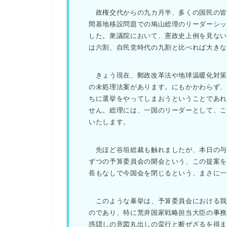
政権交代からの九カ月半、多くの国民の皆
間基地移設問題での鳩山総理のリーダーシ
した。衆議院において、憲政史上例を見な
は六割、自民党時代の九割と比べれば大き
きょう現在、郵政改革法や地球温暖化対策
の未処理法案があります。にもかかわらず
ちに選挙をやってしまおうということであ
せん。総理には、一国のリーダーとして、
いたします。
先ほど谷垣総裁も触れましたが、本日の与
ずつの予算委員会の開会という、この提案
長もなしで今国会を閉じるという、まさに
このような暴挙は、予算委員会における我
のであり、特に荒井国家戦略担当大臣の事
惑隠しの意図丸出しの蛮行と断ぜざるを得