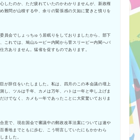
安心したのか、ただ疲れていたのかわかりませんが、新政権
初め難問が山積する中、余りの緊張感の欠如に驚きと憤りを
委員会でしょっちゅう居眠りをしておりましたから、部下
が、これでは、鳩山ルーピー内閣から菅スリーピー内閣へバ
も仕方ありません。猛省を促すものであります。
臣が辞任をいたしました。私は、四月のこの本会議の壇上
予測し、ツルは千年、カメは万年、ハトは一年と申し上げま
トだけでなく、カメも一年であったことに大変驚いておりま
合意で、現在国会で審議中の郵政改革法案については速や
百番地までともに歩む、こう明言していたにもかかわら
しました。