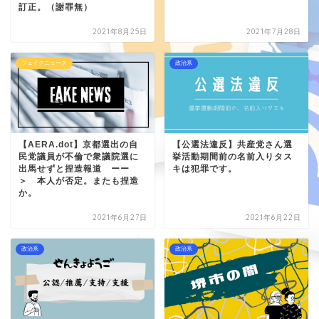
訂正。（謝罪無）
2021年8月25日
2021年7月28日
フェイクニュース
政治系
【AERA.dot】京都選出の自
【公選法違反】共産党さん選
民党議員が不倫で衆議院選に
挙活動期間前の名前入りタス
出馬せずと捏造報道 ーー
キは犯罪です。
＞ 本人が否定。またも捏造
か。
2021年6月27日
2021年6月22日
政治系
政治系