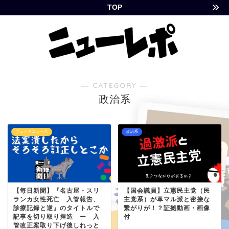
TOP
― CATEGORY ―
政治系
フェイクニュース
政治系
【毎日新聞】『名古屋・スリ
【国会議員】立憲民主党（民
ランカ女性死亡 入管報告、
主党系）が革マル派と密接な
診療記録と逆』のタイトルで
繋がりが！？証拠動画・画像
記事を切り取り捏造 ー 入
付
管改正案取り下げ後しれっと