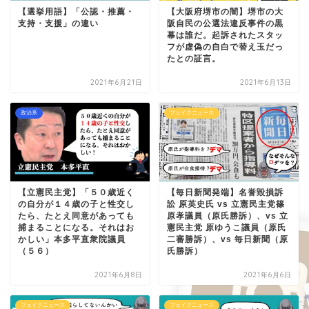
【選挙用語】「公認・推薦・
【大阪府堺市の闇】堺市の大
支持・支援」の違い
阪自民の公選法違反事件の黒
幕は誰だ。起訴されたスタッ
フが虚偽の自白で替え玉だっ
たとの証言。
2021年6月21日
2021年6月13日
政治系
フェイクニュース
【立憲民主党】「５０歳近く
【毎日新聞発端】名誉毀損訴
の自分が１４歳の子と性交し
訟 原英史氏 vs 立憲民主党篠
たら、たとえ同意があっても
原孝議員（原氏勝訴）、vs 立
捕まることになる。それはお
憲民主党 原ゆうこ議員（原氏
かしい」本多平直衆院議員
二審勝訴）、vs 毎日新聞（原
（５６）
氏勝訴）
2021年6月8日
2021年6月6日
フェイクニュース
フェイクニュース