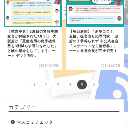
【枝野幸男】2度目の緊急事態
【毎日新聞】『新型コロナ
宣言が解除された3月1日、大
五輪、提言出せぬ専門家 政
阪府が「重症者用の病床確保
府の了承得られず 非公式会合
数を3割減らす通知を出した」
「ステージ３なら無観客」』
と嘘の紹介をしてしまう。ー
ーー＞尾身会長が完全否定！
ー＞ デマと判明。
2021年6月5日
2021年6月5日
1
2
3
4
5
6
カテゴリー
マスコミチェック