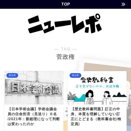
TOP
― TAG ―
菅政権
政治系
政治系
【日本学術会議】学術会議会
【歴史教科書問題】訂正の中
員の任命拒否（見送り）６名
身、本質を理解していない訂
/2021年：新総理になって判断
正にとどまる（教科書会社/検
は変わったのか
定員)