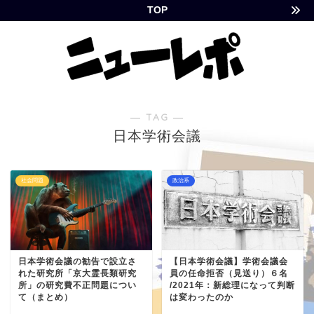
TOP
― TAG ―
日本学術会議
社会問題
政治系
日本学術会議の勧告で設立さ
【日本学術会議】学術会議会
れた研究所「京大霊長類研究
員の任命拒否（見送り）６名
所」の研究費不正問題につい
/2021年：新総理になって判断
て（まとめ）
は変わったのか