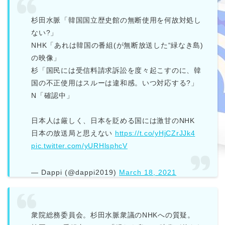
杉田水脈「韓国国立歴史館の無断使用を何故対処し
ない?」
NHK「あれは韓国の番組(が無断放送した“緑なき島)
の映像」
杉「国民には受信料請求訴訟を度々起こすのに、韓
国の不正使用はスルーは違和感。いつ対応する?」
N「確認中」
日本人は厳しく、日本を貶める国には激甘のNHK
日本の放送局と思えない
https://t.co/yHjCZrJJk4
pic.twitter.com/yURHlsphcV
— Dappi (@dappi2019)
March 18, 2021
衆院総務委員会。杉田水脈衆議のNHKへの質疑。