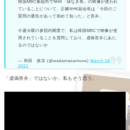
韓国MBC番組内でNHK「緑なき島」の映像が使われ
ていることについて、正籬NHK副会長は「今回のご
質問の通告があって初めて知った」と答弁。
今週火曜の参院内閣委で、私は韓国MBCで映像が使
用されていることを質問しており、虚偽答弁にあた
るのではないか
— 和田 政宗 (@wadamasamune)
March 18,
2021
「虚偽答弁」ではないか。私もそう思う。