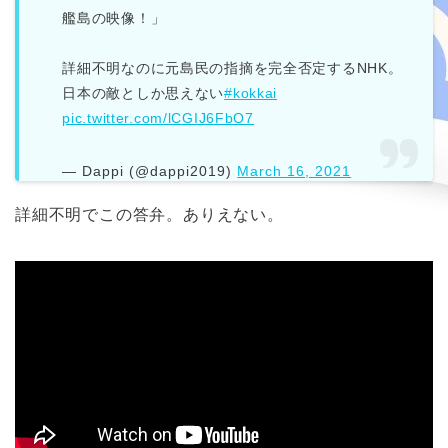
艦島の映像！」
詳細不明なのに元島民の指摘を完全否定するNHK。
日本の敵としか思えない
#kokkai
pic.twitter.com/lCGIJ6FbO7
— Dappi (@dappi2019)
March 16, 2021
詳細不明でこの答弁。ありえない。