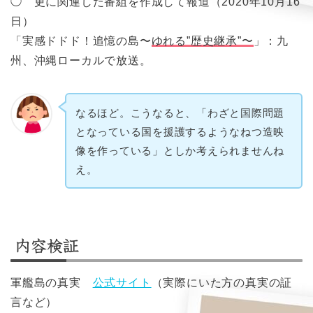
◯ 更に関連した番組を作成して報道（2020年10月16
日）
「実感ドドド！追憶の島〜
ゆれる”歴史継承”〜
」：九
州、沖縄ローカルで放送。
なるほど。こうなると、「わざと国際問題
となっている国を援護するようなねつ造映
像を作っている」としか考えられませんね
え。
内容検証
軍艦島の真実
公式サイト
（実際にいた方の真実の証
言など）