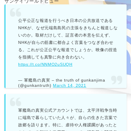
サンケイワールドビュー
公平公正な報道を行うべき日本の公共放送である
NHKが、なぜ元端島島民の主張をきちんと報道しな
いのか。取材だけして、証言者の本意を伝えず、
NHKが自らの筋書に都合よく言葉をつなぎ合わせ
る。これが公正公平な報道でしょうか。映像の捏造
を指摘しても真摯に向き合わない。
https://t.co/NNMO2uSUQH
— 軍艦島の真実 – the truth of gunkanjima
(@gunkantruth)
March 14, 2021
軍艦島の真実公式アカウントでは、太平洋戦争当時
に端島で暮らしていた人々が、自らの生きた言葉で
故郷を語ります。特に、虐待や人権蹂躙があったと