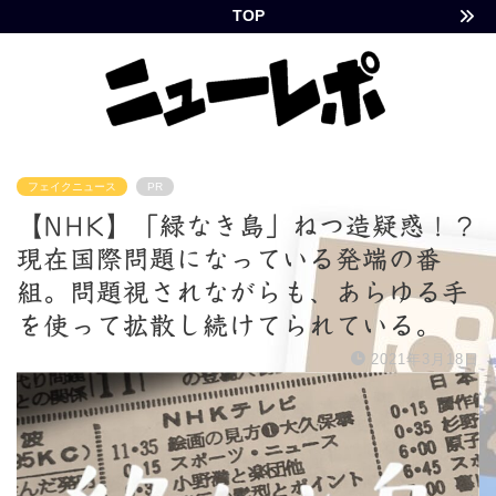
TOP
フェイクニュース
PR
【NHK】「緑なき島」ねつ造疑惑！？
現在国際問題になっている発端の番
組。問題視されながらも、あらゆる手
を使って拡散し続けてられている。
2021年3月18日