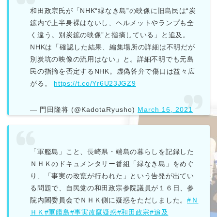
和田政宗氏が「NHK“緑なき島”の映像に旧島民は“炭
鉱内で上半身裸はないし、ヘルメットやランプも全
く違う。別炭鉱の映像”と指摘している」と追及。
NHKは「確認した結果、編集場所の詳細は不明だが
別炭坑の映像の流用はない」と。詳細不明でも元島
民の指摘を否定するNHK。虚偽答弁で傷口は益々広
がる。
https://t.co/Yr6U23JGZ9
— 門田隆将 (@KadotaRyusho)
March 16, 2021
「軍艦島」こと、長崎県・端島の暮らしを記録した
ＮＨＫのドキュメンタリー番組「緑なき島」をめぐ
り、「事実の改竄が行われた」という告発が出てい
る問題で、自民党の和田政宗参院議員が１６日、参
院内閣委員会でＮＨＫ側に疑惑をただしました。
#Ｎ
ＨＫ
#軍艦島
#事実改竄疑惑
#和田政宗
#追及