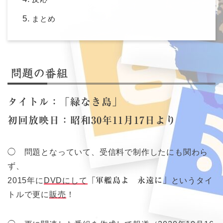
まとめ
問題の番組
タイトル：「緑なき島」
初回放映日：昭和30年11月17日より
◯ 問題となっていて、受信料で制作したにも関わら
ず、
2015年に
DVDにして
「軍艦島よ 永遠に」
というタイ
トルで更に
販売
！