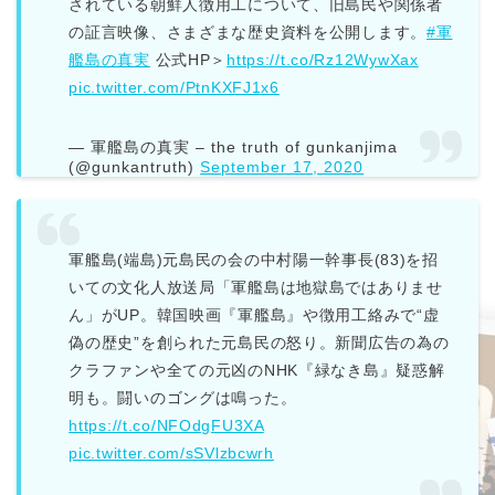
されている朝鮮人徴用工について、旧島民や関係者
の証言映像、さまざまな歴史資料を公開します。
#軍
艦島の真実
公式HP＞
https://t.co/Rz12WywXax
pic.twitter.com/PtnKXFJ1x6
— 軍艦島の真実 – the truth of gunkanjima
(@gunkantruth)
September 17, 2020
軍艦島(端島)元島民の会の中村陽一幹事長(83)を招
いての文化人放送局「軍艦島は地獄島ではありませ
ん」がUP。韓国映画『軍艦島』や徴用工絡みで“虚
偽の歴史”を創られた元島民の怒り。新聞広告の為の
クラファンや全ての元凶のNHK『緑なき島』疑惑解
明も。闘いのゴングは鳴った。
https://t.co/NFOdgFU3XA
pic.twitter.com/sSVlzbcwrh