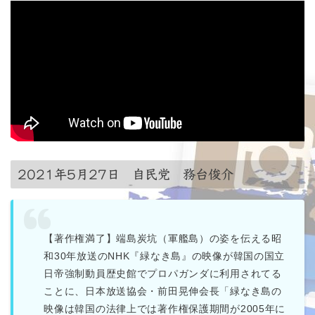
2021年5月27日 自民党 務台俊介
【著作権満了】端島炭坑（軍艦島）の姿を伝える昭
和30年放送のNHK『緑なき島』の映像が韓国の国立
日帝強制動員歴史館でプロパガンダに利用されてる
ことに、日本放送協会・前田晃伸会長「緑なき島の
映像は韓国の法律上では著作権保護期間が2005年に