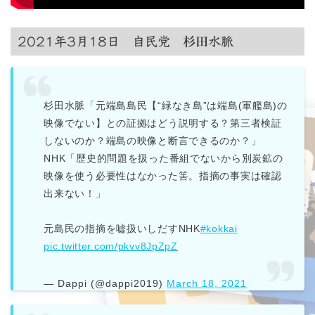
2021年3月18日 自民党
杉田
水脈
杉田水脈「元端島島民【“緑なき島”は端島(軍艦島)の
映像でない】との証拠はどう説明する？第三者検証
しないのか？端島の映像と断言できるのか？」
NHK「歴史的問題を扱った番組でないから別炭鉱の
映像を使う必要性はなかった筈。指摘の事実は確認
出来ない！」
元島民の指摘を嘘扱いしだすNHK
#kokkai
pic.twitter.com/pkvv8JpZpZ
— Dappi (@dappi2019)
March 18, 2021