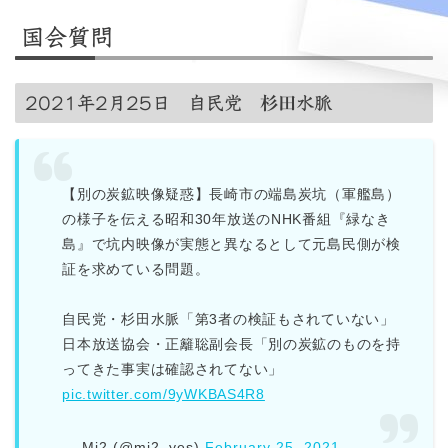
国会質問
2021年2月25日 自民党
杉田
水脈
【別の炭鉱映像疑惑】長崎市の端島炭坑（軍艦島）
の様子を伝える昭和30年放送のNHK番組『緑なき
島』で坑内映像が実態と異なるとして元島民側が検
証を求めている問題。
自民党・杉田水脈「第3者の検証もされていない」
日本放送協会・正籬聡副会長「別の炭鉱のものを持
ってきた事実は確認されてない」
pic.twitter.com/9yWKBAS4R8
— Mi2 (@mi2_yes)
February 25, 2021