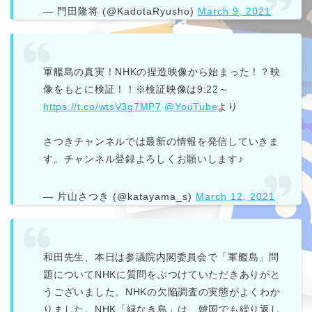
— 門田隆将 (@KadotaRyusho)
March 9, 2021
軍艦島の真実！NHKの捏造映像から始まった！？映
像をもとに検証！！※検証映像は9:22～
https://t.co/wtsV3g7MP7
@YouTube
より
さつきチャンネルでは最新の情報を発信していきま
す。チャンネル登録よろしくお願いします♪
— 片山さつき (@katayama_s)
March 12, 2021
和田先生、本日は参議院内閣委員会で「軍艦島」問
題についてNHKに質問をぶつけていただきありがと
うございました。NHKの欠陥調査の実態がよくわか
りました。NHK「緑なき島」は、韓国でも繰り返し