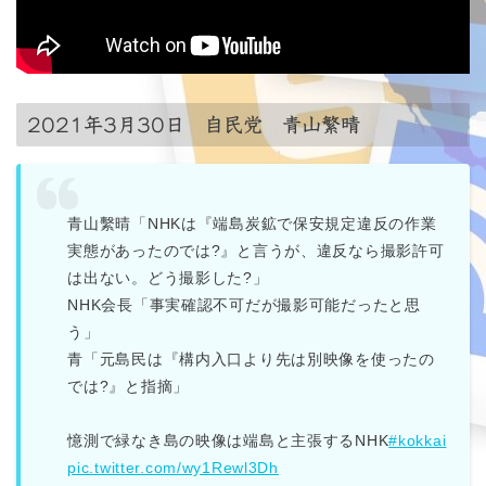
2021年3月30日 自民党 青山繁晴
青山繫晴「NHKは『端島炭鉱で保安規定違反の作業
実態があったのでは?』と言うが、違反なら撮影許可
は出ない。どう撮影した?」
NHK会長「事実確認不可だが撮影可能だったと思
う」
青「元島民は『構内入口より先は別映像を使ったの
では?』と指摘」
憶測で緑なき島の映像は端島と主張するNHK
#kokkai
pic.twitter.com/wy1Rewl3Dh