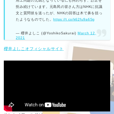
用工問題の元凶となっているにも拘わらず、訂正を
拒み続けています。元島民の皆さん方はNHKに抗議
文と質問状を送ったが、NHKの回答は木で鼻を括っ
たようなものでした。
https://t.co/k62fu9a6Sg
— 櫻井よしこ (@YoshikoSakurai)
March 12,
2021
櫻井よしこオフィシャルサイト