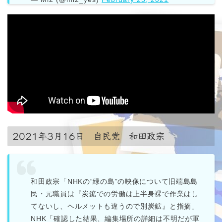
2021年3月16日 自民党 和田政宗
和田政宗「NHKの“緑の島”の映像について旧端島島
民・元職員は『炭鉱での労働は上半身裸で作業はし
てないし、ヘルメットも違うので別炭鉱』と指摘」
NHK「確認した結果、編集場所の詳細は不明だが軍