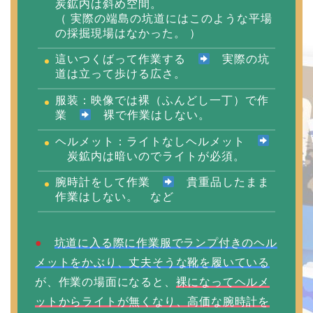
炭鉱内は斜め空間。
（ 実際の端島の坑道にはこのような平場
の採掘現場はなかった。 ）
這いつくばって作業する
実際の坑
道は立って歩ける広さ。
服装：映像では裸（ふんどし一丁）で作
業
裸で作業はしない。
ヘルメット：ライトなしヘルメット
炭鉱内は暗いのでライトが必須。
腕時計をして作業
貴重品したまま
作業はしない。 など
●
坑道に入る際に作業服でランプ付きのヘル
メットをかぶり、丈夫そうな靴を履いている
が、作業の場面になると、
裸になってヘルメ
ットからライトが無くなり、高価な腕時計を