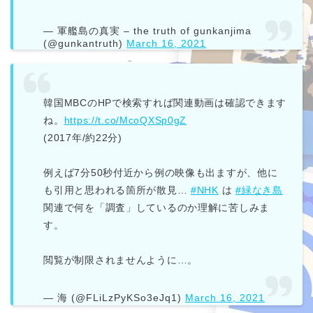
— 軍艦島の真実 – the truth of gunkanjima
(@gunkantruth)
March 16, 2021
韓国MBCのHPで検索すれば関連動画は確認できます
ね。
https://t.co/McoQXSp0gZ
(2017年/約22分)
例えば7分50秒付近から例の映像も出ますが、他に
も引用と思われる箇所が散見…
#NHK
は
#緑なき島
関連で何を「調査」しているのか理解に苦しみま
す。
閲覧が制限されませんように…。
— 海 (@FLiLzPyKSo3eJq1)
March 16, 2021