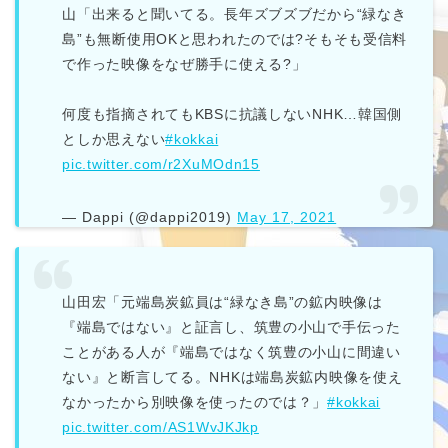
山「出来ると聞いてる。長年ズブズブだから“緑なき
島”も無断使用OKと思われたのでは?そもそも受信料
で作った映像をなぜ勝手に使える?」
何度も指摘されてもKBSに抗議しないNHK…韓国側
としか思えない
#kokkai
pic.twitter.com/r2XuMOdn15
— Dappi (@dappi2019)
May 17, 2021
山田宏「元端島炭鉱員は“緑なき島”の鉱内映像は
『端島ではない』と証言し、筑豊の小山で手伝った
ことがある人が『端島ではなく筑豊の小山に間違い
ない』と断言してる。NHKは端島炭鉱内映像を使え
なかったから別映像を使ったのでは？」
#kokkai
pic.twitter.com/AS1WvJKJkp