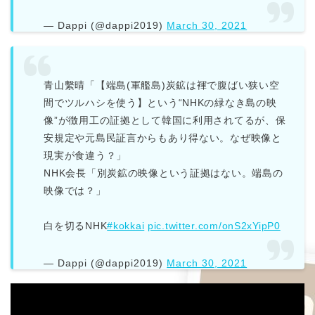
— Dappi (@dappi2019)
March 30, 2021
青山繫晴「【端島(軍艦島)炭鉱は褌で腹ばい狭い空
間でツルハシを使う】という“NHKの緑なき島の映
像”が徴用工の証拠として韓国に利用されてるが、保
安規定や元島民証言からもあり得ない。なぜ映像と
現実が食違う？」
NHK会長「別炭鉱の映像という証拠はない。端島の
映像では？」
白を切るNHK
#kokkai
pic.twitter.com/onS2xYipP0
— Dappi (@dappi2019)
March 30, 2021