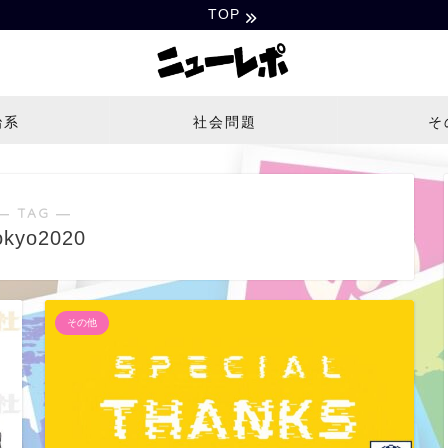
TOP
治系
社会問題
そ
― TAG ―
okyo2020
その他