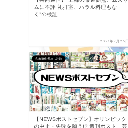
【共同通信】”五輪の報道拠点、ムス
ムに不評 礼拝室、ハラル料理もな
く”の検証
2021年7月26
印象操作/見出し詐欺
【NEWSポストセブン】オリンピック
の中止・失敗を願う!? 週刊ポスト 芸