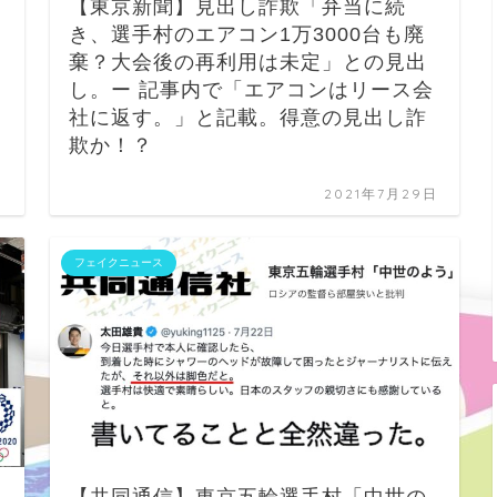
【東京新聞】見出し詐欺「弁当に続
き、選手村のエアコン1万3000台も廃
棄？大会後の再利用は未定」との見出
し。ー 記事内で「エアコンはリース会
社に返す。」と記載。得意の見出し詐
欺か！？
日
2021年7月29日
フェイクニュース