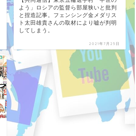
リ
【共同通信】東京五輪選手村「中世の
よう」ロシアの監督ら部屋狭いと批判
と捏造記事。フェンシング金メダリス
ト太田雄貴さんの取材により嘘が判明
してしまう。
日
2021年7月25日