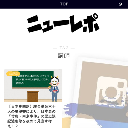
TOP
― TAG ―
講師
社会問題
【日本史問題】駿台講師六十
人の要望書により、日本史の
「竹島・南京事件」の歴史誤
記述削除を改めて見直す考
え！？