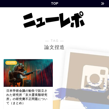
TOP
― TAG ―
論文捏造
社会問題
日本学術会議の勧告で設立さ
れた研究所「京大霊長類研究
所」の研究費不正問題につい
て（まとめ）