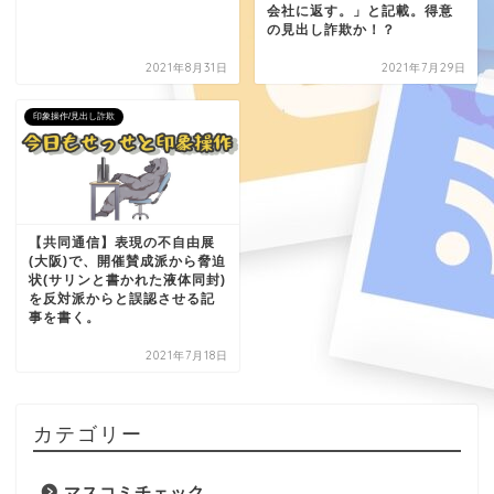
会社に返す。」と記載。得意
の見出し詐欺か！？
2021年8月31日
2021年7月29日
印象操作/見出し詐欺
【共同通信】表現の不自由展
(大阪)で、開催賛成派から脅迫
状(サリンと書かれた液体同封)
を反対派からと誤認させる記
事を書く。
2021年7月18日
カテゴリー
マスコミチェック