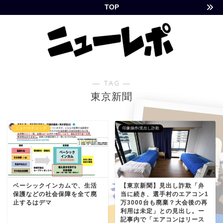
TOP
― TAG ―
東京新聞
ニュースチェック
印象操作/見出し詐欺
ベーシックインカムで、生活
【東京新聞】見出し詐欺「弁
保護などの社会保障を全て廃
当に続き、選手村のエアコン1
止するはデマ
万3000台も廃棄？大会後の再
利用は未定」との見出し。ー
記事内で「エアコンはリース