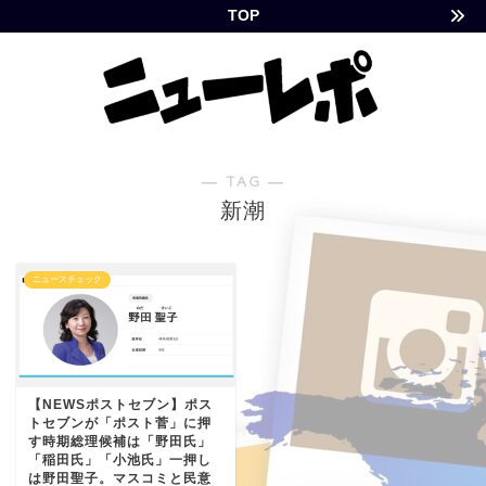
TOP
― TAG ―
新潮
ニュースチェック
【NEWSポストセブン】ポス
トセブンが「ポスト菅」に押
す時期総理候補は「野田氏」
「稲田氏」「小池氏」一押し
は野田聖子。マスコミと民意