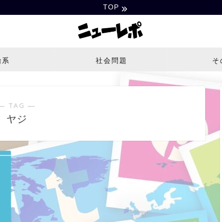
TOP
治系
社会問題
そ
― TAG ―
ヤジ