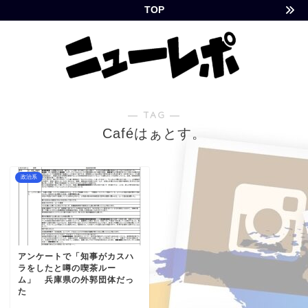
TOP
― TAG ―
Caféはぁとす。
政治系
アンケートで「知事がカスハ
ラをしたと噂の喫茶ルー
ム」 兵庫県の外郭団体だっ
た