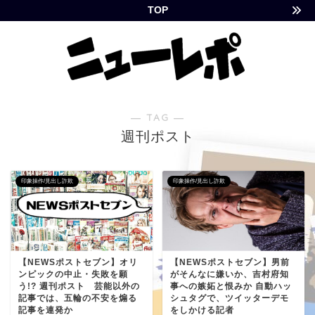
TOP
― TAG ―
週刊ポスト
印象操作/見出し詐欺
印象操作/見出し詐欺
【NEWSポストセブン】オリ
【NEWSポストセブン】男前
ンピックの中止・失敗を願
がそんなに嫌いか、吉村府知
う!? 週刊ポスト 芸能以外の
事への嫉妬と恨みか 自動ハッ
記事では、五輪の不安を煽る
シュタグで、ツイッターデモ
記事を連発か
をしかける記者