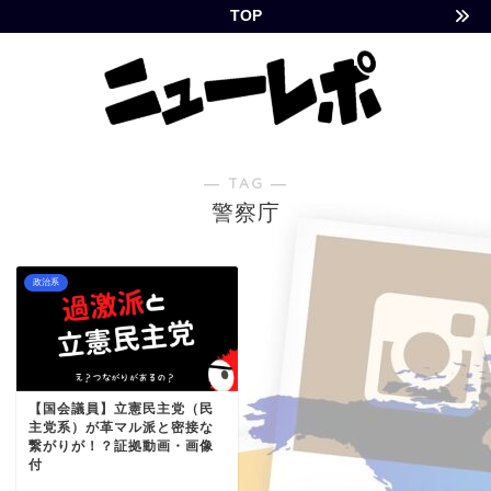
TOP
― TAG ―
警察庁
政治系
【国会議員】立憲民主党（民
主党系）が革マル派と密接な
繋がりが！？証拠動画・画像
付