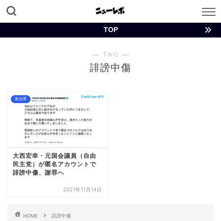
TOP
― TAG ―
誹謗中傷
政治系
大西宏幸・元国会議員（自由
民主党）が匿名アカウントで
誹謗中傷、謝罪へ
2021年11月14日
HOME
誹謗中傷