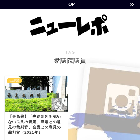
TOP
― TAG ―
衆議院議員
社会問題
【最高裁】「夫婦別姓を認め
ない民法の規定」違憲との意
見の裁判官、合憲との意見の
裁判官（2021年）