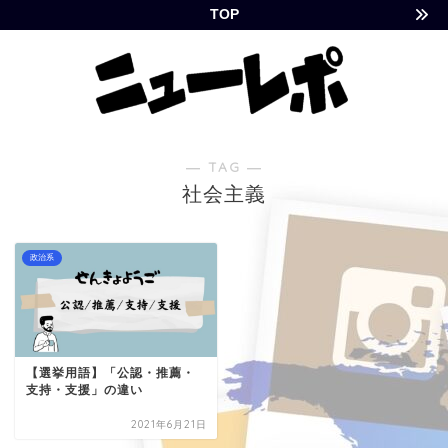
TOP
― TAG ―
社会主義
政治系
【選挙用語】「公認・推薦・
支持・支援」の違い
2021年6月21日