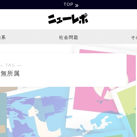
TOP
治系
社会問題
そ
― TAG ―
無所属