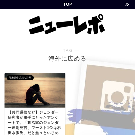
TOP
― TAG ―
海外に広める
印象操作/見出し詐欺
【共同通信など】ジェンダー
研究者が勝手にとったアンケ
ートで、「政治家のジェンダ
ー差別発言、ワースト1位は杉
田水脈氏」だと堂々といじめ