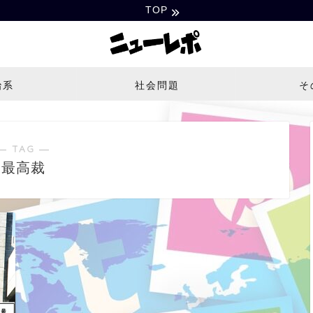
TOP
治系
社会問題
そ
― TAG ―
最高裁