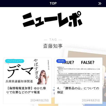
TOP
― TAG ―
斎藤知事
フェイクニュース
政治系
【偽情報報道加害】ゆかた祭
4、「贈答品の山」についての
りで出禁などのデマ報道
検証
2024年9月23日
2024年8月31日