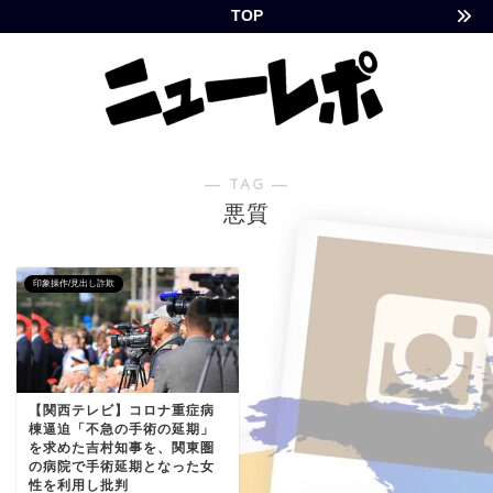
TOP
― TAG ―
悪質
印象操作/見出し詐欺
【関西テレビ】コロナ重症病
棟逼迫「不急の手術の延期」
を求めた吉村知事を、関東圏
の病院で手術延期となった女
性を利用し批判