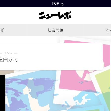
TOP
治系
社会問題
そ
― TAG ―
左曲がり