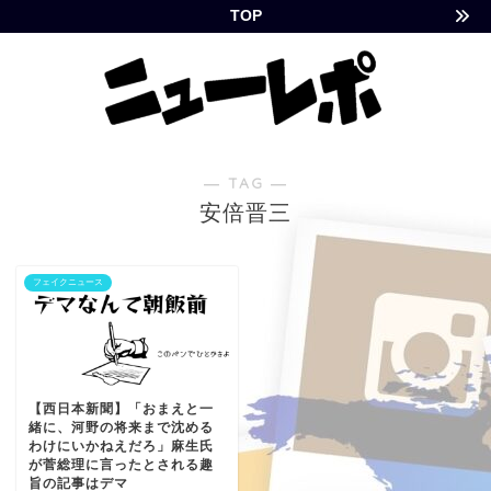
TOP
― TAG ―
安倍晋三
フェイクニュース
【西日本新聞】「おまえと一
緒に、河野の将来まで沈める
わけにいかねえだろ」麻生氏
が菅総理に言ったとされる趣
旨の記事はデマ