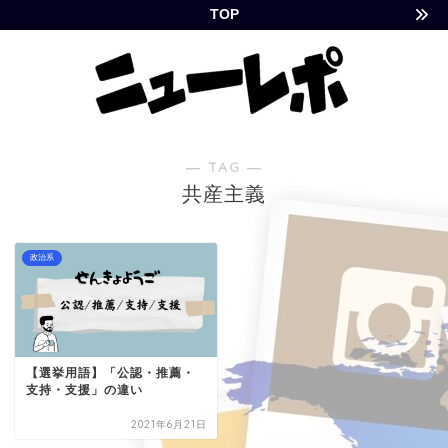
TOP
― TAG ―
共産主義
政治系
【選挙用語】「公認・推薦・
支持・支援」の違い
2021年6月21日