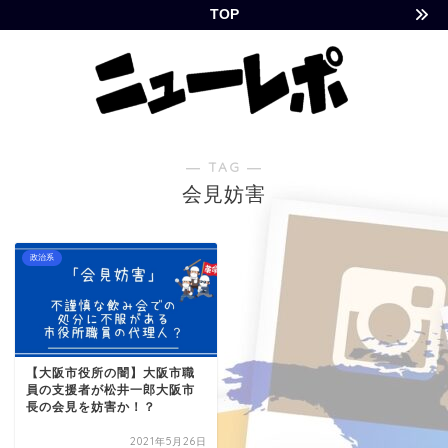
TOP
― TAG ―
会見妨害
政治系
【大阪市役所の闇】大阪市職
員の支援者が松井一郎大阪市
長の会見を妨害か！？
2021年5月26日