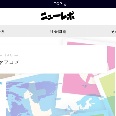
TOP
治系
社会問題
そ
― TAG ―
ヤフコメ