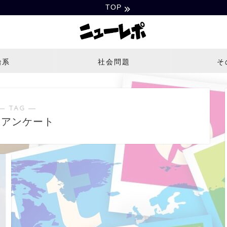
TOP
治系
社会問題
そ
― TAG ―
マアンケート