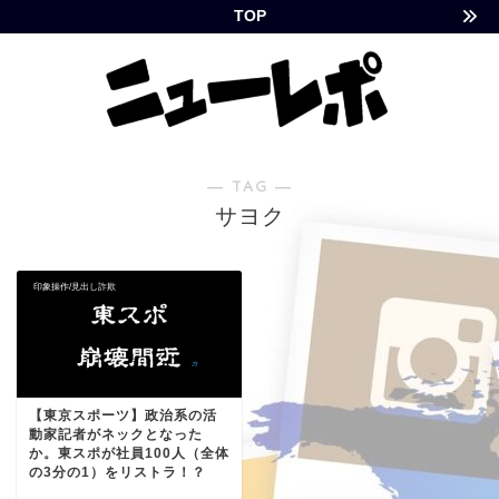
TOP
― TAG ―
サヨク
印象操作/見出し詐欺
【東京スポーツ】政治系の活
動家記者がネックとなった
か。東スポが社員100人（全体
の3分の1）をリストラ！？