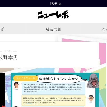
TOP
治系
社会問題
そ
― TAG ―
枝野幸男
フェイクニュース